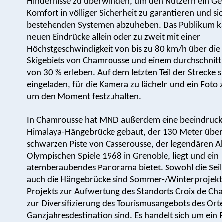
Hindernisse zu überwinden, um den Nutzern ein Ge
Komfort in völliger Sicherheit zu garantieren und s
bestehenden Systemen abzuheben. Das Publikum k
neuen Eindrücke allein oder zu zweit mit einer
Höchstgeschwindigkeit von bis zu 80 km/h über die 
Skigebiets von Chamrousse und einem durchschnittl
von 30 % erleben. Auf dem letzten Teil der Strecke s
eingeladen, für die Kamera zu lächeln und ein Foto
um den Moment festzuhalten.
In Chamrousse hat MND außerdem eine beeindruc
Himalaya-Hängebrücke gebaut, der 130 Meter über
schwarzen Piste von Casserousse, der legendären A
Olympischen Spiele 1968 in Grenoble, liegt und ein
atemberaubendes Panorama bietet. Sowohl die Seilr
auch die Hängebrücke sind Sommer-/Winterprojekte,
Projekts zur Aufwertung des Standorts Croix de C
zur Diversifizierung des Tourismusangebots des Ort
Ganzjahresdestination sind. Es handelt sich um ein 