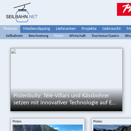
Themen
Medienclipping
Lieferanten
Projekte
Gebraucht
Me
Seilbahnen
Beschneiung
Pisten
Wirtschaft
Tourismus/Gastro
Ski
Pistenbully: Télé-Villars und Kässbohrer
setzen mit innovativer Technologie auf E...
Pisten
Pisten