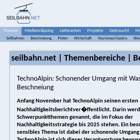
Themen
Medienclipping
Lieferanten
Projekte
Gebraucht
Me
Seilbahnen
Beschneiung
Pisten
Wirtschaft
Tourismus/Gastro
Ski
seilbahn.net | Themenbereiche | B
TechnoAlpin: Schonender Umgang mit Wass
Beschneiung
Anfang November hat TechnoAlpin seinen ersten
Nachhaltigkeitsberichtver�ffentlicht. Darin wer
Schwerpunktthemen genannt, die im Fokus der
Nachhaltigkeitsstrategie bis 2025 stehen. Ein be
sensibles Thema ist dabei der schonende Umgang
TechnoAlpin ist sich dieser Verantwortung bewuss