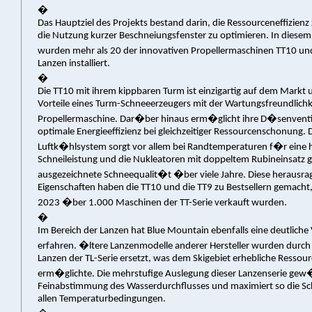
�
Das Hauptziel des Projekts bestand darin, die Ressourceneffizienz
die Nutzung kurzer Beschneiungsfenster zu optimieren. In die
wurden mehr als 20 der innovativen Propellermaschinen TT10 u
Lanzen installiert.
�
Die TT10 mit ihrem kippbaren Turm ist einzigartig auf dem Markt 
Vorteile eines Turm-Schneeerzeugers mit der Wartungsfreundlichk
Propellermaschine. Dar�ber hinaus erm�glicht ihre D�senventil
optimale Energieeffizienz bei gleichzeitiger Ressourcenschonung. 
Luftk�hlsystem sorgt vor allem bei Randtemperaturen f�r eine
Schneileistung und die Nukleatoren mit doppeltem Rubineinsatz g
ausgezeichnete Schneequalit�t �ber viele Jahre. Diese herausr
Eigenschaften haben die TT10 und die TT9 zu Bestsellern gemacht,
2023 �ber 1.000 Maschinen der TT-Serie verkauft wurden.
�
Im Bereich der Lanzen hat Blue Mountain ebenfalls eine deutliche
erfahren. �ltere Lanzenmodelle anderer Hersteller wurden durch
Lanzen der TL-Serie ersetzt, was dem Skigebiet erhebliche Resso
erm�glichte. Die mehrstufige Auslegung dieser Lanzenserie gew�
Feinabstimmung des Wasserdurchflusses und maximiert so die Sch
allen Temperaturbedingungen.