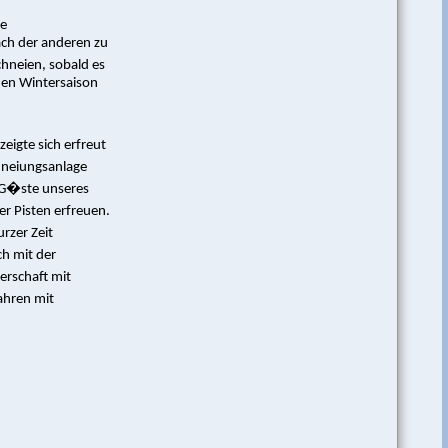
ze
ach der anderen zu
chneien, sobald es
den Wintersaison
eigte sich erfreut
hneiungsanlage
 G�ste unseres
er Pisten erfreuen.
rzer Zeit
h mit der
erschaft mit
ahren mit