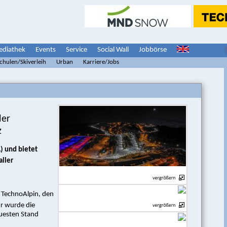
diathek
Events
Service
Social Wall
Jobbörse
schulen/Skiverleih
Urban
Karriere/Jobs
der
z
) und bietet
aller
f TechnoAlpin, den
r wurde die
euesten Stand