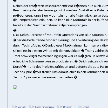
�
Neben der erh�hten Ressourceneffizienz k�nnen nun auch kur
Beschneiungsfenster besser genutzt werden. Anstatt eine Piste n
pr�parieren, kann Blue Mountain nun alle Pisten gleichzeitig bes
die Temperaturen erlauben. So kann Blue Mountain in der laufen
bereits in den Weihnachtsferien G�ste empfangen.
�
Nick Delich, Director of Mountain Operations von Blue Mountain, z
�ber die bedeutende Modernisierung und Erweiterung der Besc
durch TechnoAlpin: �Dank dieser Ma�nahmen konnten wir die
Skigebiets in diesem Winter mit der vorzeitigen �ffnung zahlreich
Trotz schwieriger Wetterbedingungen war es m�glich, in relativ ku
erhebliche Schneemengen zu produzieren.� Delich zeigte sich auc
Durchf�hrung des Projekts zufrieden und betonte die gute Partn
TechnoAlpin: �Wir freuen uns darauf, auch in den kommenden J
TechnoAlpin weiter zusammenzuarbeiten.�
Zurück
Fotos hinzufügen
Drucken
Email