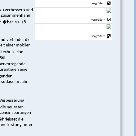
 zu verbessern und
sem Zusammenhang
nd �ber 70 TL8-
und verbindet die
eit einer mobilen
technik eine
Das
 hervorragende
arantieren eine
agenden
 sodass im Jahr
 Verbesserung
 die neuesten
urceneinsparungen
hrleistet die
neileistung unter