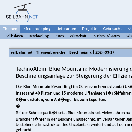
Themen
Medienclipping
Lieferanten
Projekte
Gebraucht
Me
Seilbahnen
Beschneiung
Pisten
Wirtschaft
Tourismus/Gastro
Ski
seilbahn.net | Themenbereiche | Beschneiung | 2024-03-19
TechnoAlpin: Blue Mountain: Modernisierung 
Beschneiungsanlage zur Steigerung der Effizien
Das Blue Mountain Resort liegt im Osten von Pennsylvania (USA
insgesamt 40 Pisten und 15 moderne Liftanlagen f�r Skifahrer 
K�nnerstufen, vom Anf�nger bis zum Experten.
�
Bei der Schneequalit�t setzt Blue Mountain seit vielen Jahren au
Branchenf�hrer in der Beschneiungstechnik. Im vergangenen Jah
bestehende Infrastruktur des Skigebiets erweitert und auf den n
gebracht.