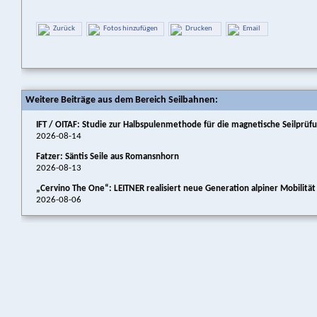
Zurück
Fotos hinzufügen
Drucken
Email
Weitere Beiträge aus dem Bereich Seilbahnen:
IFT / OITAF: Studie zur Halbspulenmethode für die magnetische Seilprüf
2026-08-14
Fatzer: Säntis Seile aus Romansnhorn
2026-08-13
„Cervino The One“: LEITNER realisiert neue Generation alpiner Mobilitä
2026-08-06