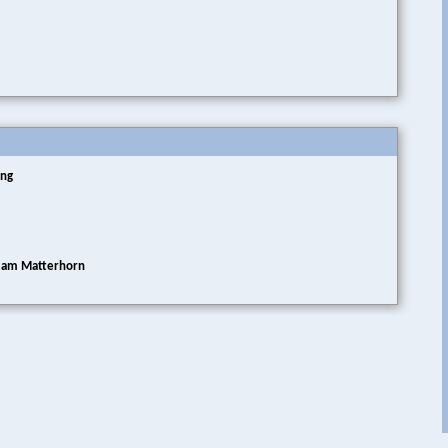
ung
t am Matterhorn