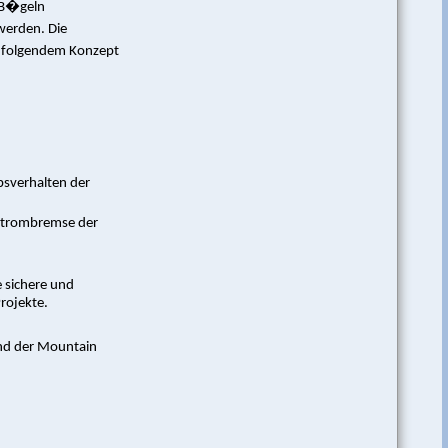
T-B�geln
werden. Die
t folgendem Konzept
bsverhalten der
lstrombremse der
 sichere und
Projekte.
nd der Mountain