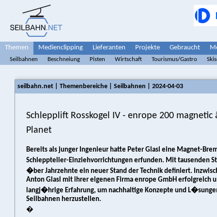
Themen
Medienclipping
Lieferanten
Projekte
Gebraucht
Me
Seilbahnen
Beschneiung
Pisten
Wirtschaft
Tourismus/Gastro
Ski
seilbahn.net | Themenbereiche | Seilbahnen | 2024-04-03
Schlepplift Rosskogel IV - enrope 200 magnetic 
Planet
Bereits als junger Ingenieur hatte Peter Glasl eine Magnet-Br
Schleppteller-Einziehvorrichtungen erfunden. Mit tausenden 
�ber Jahrzehnte ein neuer Stand der Technik definiert. Inzwisc
Anton Glasl mit ihrer eigenen Firma enrope GmbH erfolgreich 
langj�hrige Erfahrung, um nachhaltige Konzepte und L�sunge
Seilbahnen herzustellen.
�