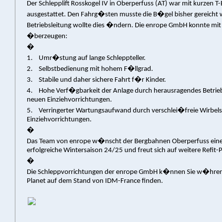
Der Schlepplift Rosskogel IV in Oberperfuss (AT) war mit kurzen 
ausgestattet. Den Fahrg�sten musste die B�gel bisher gereicht 
Betriebsleitung wollte dies �ndern. Die enrope GmbH konnte mi
�berzeugen:
�
1.
Umr�stung auf lange Schleppteller.
2.
Selbstbedienung mit hohem F�llgrad.
3.
Stabile und daher sichere Fahrt f�r Kinder.
4.
Hohe Verf�gbarkeit der Anlage durch herausragendes Betrie
neuen Einziehvorrichtungen.
5.
Verringerter Wartungsaufwand durch verschlei�freie Wirbe
Einziehvorrichtungen.
�
Das Team von enrope w�nscht der Bergbahnen Oberperfuss eine
erfolgreiche Wintersaison 24/25 und freut sich auf weitere Refit-
�
Die Schleppvorrichtungen der enrope GmbH k�nnen Sie w�hre
Planet auf dem Stand von IDM-France finden.