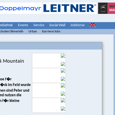
diathek
Events
Service
Social Wall
Jobbörse
schulen/Skiverleih
Urban
Karriere/Jobs
â Mountain
emse f�r
St�ck im Feld wurde
hen sind Peter und
und nutzen die
n f�r kleine