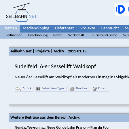
Themen
Medienclipping
Lieferanten
Projekte
Gebraucht
Me
Seilbahnen
Beschneiung
Pisten
Wirtschaft
Tourismus/Gastro
Ski
seilbahn.net | Projekte | Archiv | 2011-01-13
Sudelfeld: 6-er Sessellift Waldkopf
Neuer 6er-Sessellift am Waldkopf als moderner Einstieg ins Skigebi
Zurück
Fotos hinzufügen
Drucken
Email
Weitere Beiträge aus dem Bereich Archiv:
Nendaz/Veysonnaz: Neue Gondelbahn Prarion - Plan du Fou