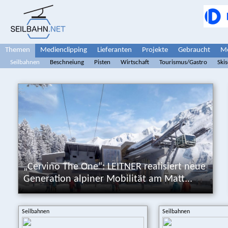
Themen
Medienclipping
Lieferanten
Projekte
Gebraucht
Me
Seilbahnen
Beschneiung
Pisten
Wirtschaft
Tourismus/Gastro
Ski
„Cervino The One“: LEITNER realisiert neue
Generation alpiner Mobilität am Matt...
Seilbahnen
Seilbahnen