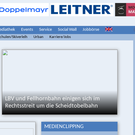
diathek
Events
Service
Social Wall
Jobbörse
schulen/Skiverleih
Urban
Karriere/Jobs
LBV und Fellhornbahn einigen sich im
Rechtsstreit um die Scheidtobelbahn
MEDIENCLIPPING