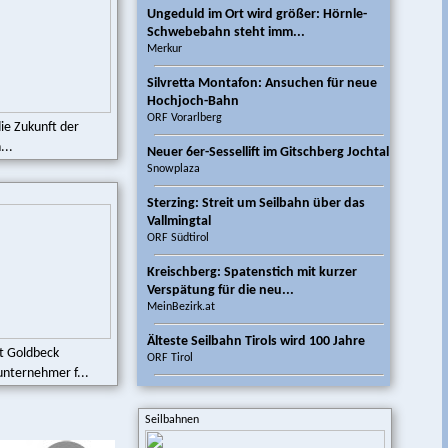
Ungeduld im Ort wird größer: Hörnle-
Schwebebahn steht imm...
Merkur
Silvretta Montafon: Ansuchen für neue
Hochjoch-Bahn
ORF Vorarlberg
die Zukunft der
...
Neuer 6er-Sessellift im Gitschberg Jochtal
Snowplaza
Sterzing: Streit um Seilbahn über das
Vallmingtal
ORF Südtirol
Kreischberg: Spatenstich mit kurzer
Verspätung für die neu...
MeinBezirk.at
Älteste Seilbahn Tirols wird 100 Jahre
t Goldbeck
ORF Tirol
nternehmer f...
Seilbahnen statt Autowahn: Wie
Doppelmayr in den USA expandi...
Seilbahnen
Der Standard