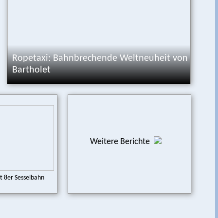
Ropetaxi: Bahnbrechende Weltneuheit von
Bartholet
Weitere Berichte
rt 8er Sesselbahn