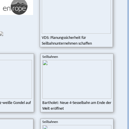
Schlepplift Hochfeld am Ende, Schwoich
will gebrauchten Lift...
MeinBezirk.at
Zilleretal: Bei Revisionsarbeiten an
Schlepplift verletzt
Krone
VDS: Planungssicherheit für
Seilbahnunternehmen schaffen
Davoser Kult-Seilbahn droht der Abriss
Blick
Seilbahnen
z-weiße Gondel auf
Bartholet: Neue 4-Sesselbahn am Ende der
Welt eröffnet
Seilbahnen