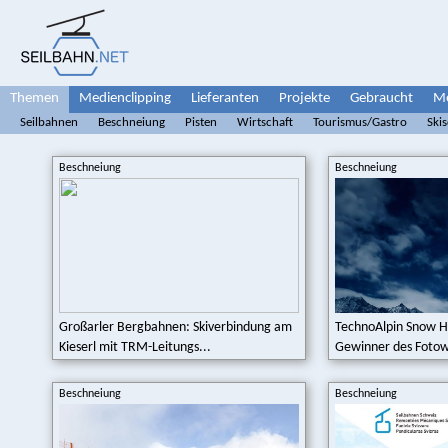
Themen
Medienclipping
Lieferanten
Projekte
Gebraucht
Me
Seilbahnen
Beschneiung
Pisten
Wirtschaft
Tourismus/Gastro
Ski
Beschneiung
Beschneiung
Großarler Bergbahnen: Skiverbindung am
TechnoAlpin Snow He
Kieserl mit TRM-Leitungs...
Gewinner des Fotow
Beschneiung
Beschneiung