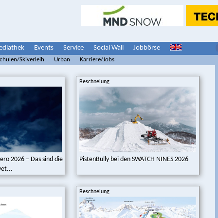
diathek
Events
Service
Social Wall
Jobbörse
schulen/Skiverleih
Urban
Karriere/Jobs
Beschneiung
ro 2026 – Das sind die
PistenBully bei den SWATCH NINES 2026
et...
Beschneiung