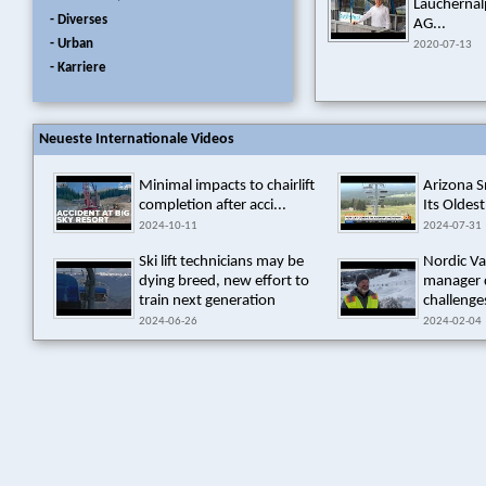
Laucherna
- Diverses
AG...
- Urban
2020-07-13
- Karriere
Neueste Internationale Videos
Minimal impacts to chairlift
Arizona 
completion after acci...
Its Oldest
2024-10-11
2024-07-31
Ski lift technicians may be
Nordic Va
dying breed, new effort to
manager 
train next generation
challenges
2024-06-26
2024-02-04