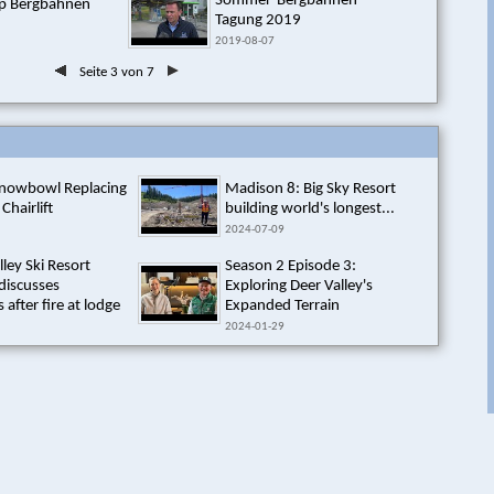
Sommer-Bergbahnen
lp Bergbahnen
Tagung 2019
2019-08-07
Seite 3 von 7
Snowbowl Replacing
Madison 8: Big Sky Resort
 Chairlift
building world's longest...
2024-07-09
lley Ski Resort
Season 2 Episode 3:
discusses
Exploring Deer Valley's
 after fire at lodge
Expanded Terrain
2024-01-29