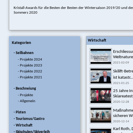
Kristall-Awards für die Besten der Besten der Wintersaison 2019/20 und de
Sommers 2020
Wirtschaft
Kategorien
Erschlies
- Seilbahnen
Weltnature
- Projekte 2024
2021-02-09
- Projekte 2023
Skilift-Bet
- Projekte 2022
- Projekte 2021
ist katastr..
2021-01-25
- Beschneiung
25 Jahre In
- Projekte
Skiareatest
- Allgemein
2020-12-28
Maßnahmen
- Pisten
sicheren W
- Tourismus/Gastro
2020-12-14
- Wirtschaft
Karl Roth, 
- Skischulen/Skiverleih