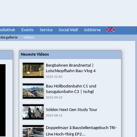
diathek
Events
Service
Social Wall
Jobbörse
ldergallerie
Videos
Neueste Videos
Bergbahnen Brandnertal |
Loischkopfbahn Bau-Vlog 4
2025-12-02
Bau Höllbodenbahn C1 und
Sassgalunbahn C3 | Ischgl
2025-09-22
Sölden Next Gen Study Tour
2025-08-13
Doppelmayr â Baustellentagebuch TRI-
Line Hoch-Ybirg EP2...