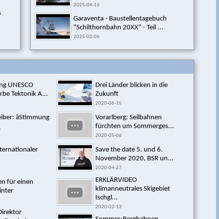
2025-04-16
s
Garaventa - Baustellentagebuch
"Schilthornbahn 20XX" - Teil ...
2025-02-06
sung UNESCO
Drei Länder blicken in die
rbe Tektonik A...
Zukunft
2020-06-15
reiber: âStimmung
Vorarlberg: Seilbahnen
fürchten um Sommerges...
.
2020-05-06
ternationaler
Save the date 5. und 6.
November 2020, BSR un...
2020-04-27
ERKLÄRVIDEO
 für einen
klimanneutrales Skigebiet
inter
Ischgl...
2020-02-13
Direktor