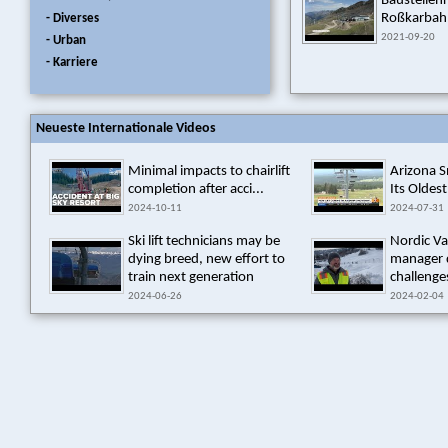
Baustellen
Roßkarbah
- Diverses
2021-09-20
- Urban
- Karriere
Neueste Internationale Videos
Minimal impacts to chairlift
Arizona 
completion after acci...
Its Oldest
2024-10-11
2024-07-31
Ski lift technicians may be
Nordic Va
dying breed, new effort to
manager 
train next generation
challenges
2024-06-26
2024-02-04