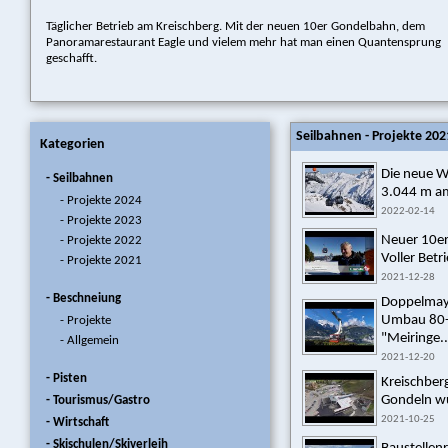
Täglicher Betrieb am Kreischberg. Mit der neuen 10er Gondelbahn, dem
Panoramarestaurant Eagle und vielem mehr hat man einen Quantensprung
geschafft.
Seilbahnen - Projekte 202
Kategorien
Die neue 
- Seilbahnen
3.044 m am
- Projekte 2024
2022-02-14
- Projekte 2023
Neuer 10e
- Projekte 2022
Voller Betr
- Projekte 2021
2021-12-28
- Beschneiung
Doppelmay
Umbau 80
- Projekte
"Meiringe..
- Allgemein
2021-12-20
- Pisten
Kreischber
Gondeln wu
- Tourismus/Gastro
2021-10-25
- Wirtschaft
- Skischulen/Skiverleih