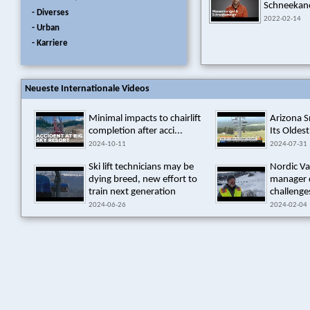
Schneekan
- Diverses
2022-02-14
- Urban
- Karriere
Neueste Internationale Videos
Minimal impacts to chairlift
Arizona 
completion after acci...
Its Oldest
2024-10-11
2024-07-31
Ski lift technicians may be
Nordic Va
dying breed, new effort to
manager 
train next generation
challenges
2024-06-26
2024-02-04