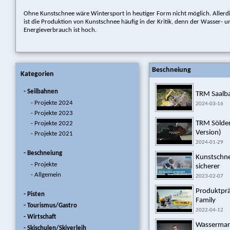
Ohne Kunstschnee wäre Wintersport in heutiger Form nicht möglich. Allerd
ist die Produktion von Kunstschnee häufig in der Kritik, denn der Wasser- u
Energieverbrauch ist hoch.
Beschneiung
Kategorien
- Seilbahnen
TRM Saalb
- Projekte 2024
2024-03-16
- Projekte 2023
TRM Sölden
- Projekte 2022
Version)
- Projekte 2021
2024-01-29
- Beschneiung
Kunstschne
- Projekte
sicherer
- Allgemein
2023-02-07
Produktprä
- Pisten
Family
- Tourismus/Gastro
2022-04-12
- Wirtschaft
Wasserman
- Skischulen/Skiverleih