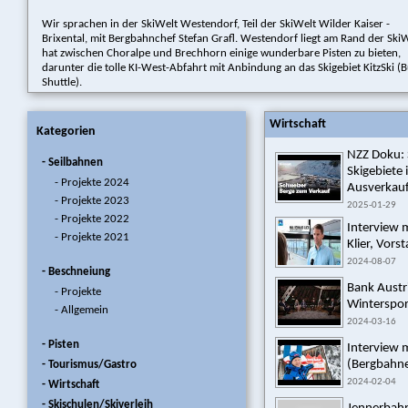
Wir sprachen in der SkiWelt Westendorf, Teil der SkiWelt Wilder Kaiser -
Brixental, mit Bergbahnchef Stefan Grafl. Westendorf liegt am Rand der SkiW
hat zwischen Choralpe und Brechhorn einige wunderbare Pisten zu bieten,
darunter die tolle KI-West-Abfahrt mit Anbindung an das Skigebiet KitzSki (B
Shuttle).
Wirtschaft
Kategorien
NZZ Doku: 
- Seilbahnen
Skigebiete 
- Projekte 2024
Ausverkauf
- Projekte 2023
2025-01-29
- Projekte 2022
Interview 
- Projekte 2021
Klier, Vors
2024-08-07
- Beschneiung
Bank Austri
- Projekte
Winterspor
- Allgemein
2024-03-16
- Pisten
Interview m
(Bergbahne
- Tourismus/Gastro
2024-02-04
- Wirtschaft
- Skischulen/Skiverleih