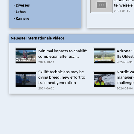
Jennerbahn 
teilweise ei
- Diverses
2024-01-15
- Urban
- Karriere
Neueste Internationale Videos
Minimal impacts to chairlift
Arizona 
completion after acci...
Its Oldest
2024-10-11
2024-07-31
Ski lift technicians may be
Nordic Va
dying breed, new effort to
manager 
train next generation
challenges
2024-06-26
2024-02-04